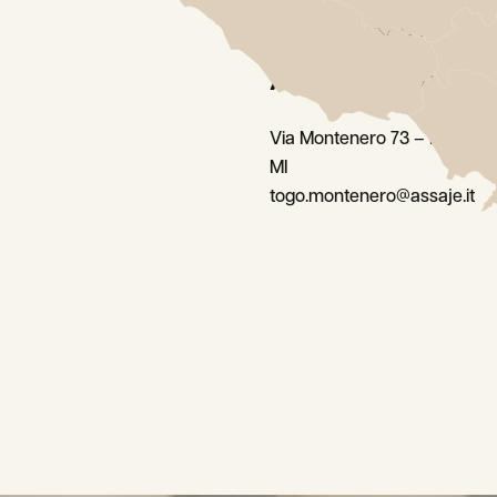
Montenero –
Assaje To Go
Via Montenero 73 – Milano
MI
togo.montenero@assaje.it