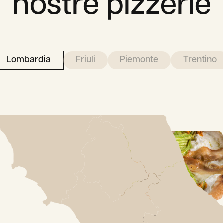
nostre pizzerie
Lombardia
Friuli
Piemonte
Trentino
Milano