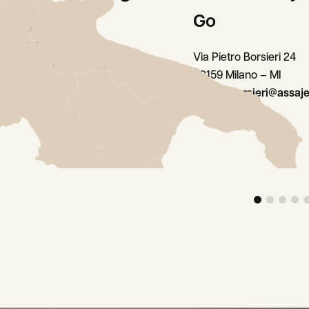
Go
Via Casale 5
20144 Milano – MI
Via Pietro Borsieri 24
milano.casale@assaje.it
20159 Milano – MI
milano.borsieri@assaje