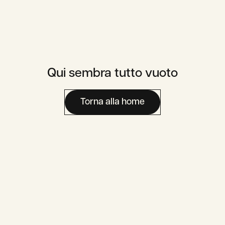
Qui sembra tutto vuoto
Carriera
Area Media
Contatti
Torna alla home
Area Utente
Assaje To Go