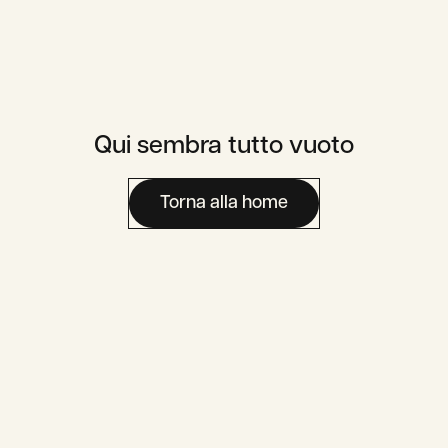
Qui sembra tutto vuoto
Carriera
Area Media
Contatti
Torna alla home
Area Utente
Assaje To Go