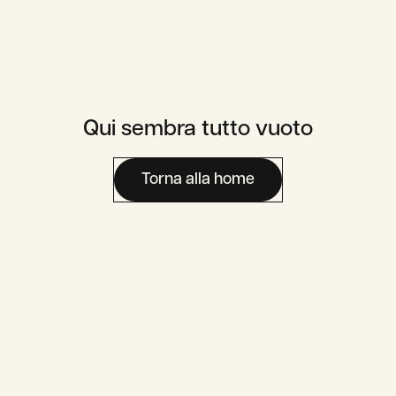
Qui sembra tutto vuoto
Carriera
Area Media
Contatti
Torna alla home
Area Utente
Assaje To Go