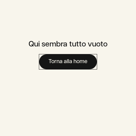
Qui sembra tutto vuoto
Carriera
Area Media
Contatti
Torna alla home
Area Utente
Assaje To Go