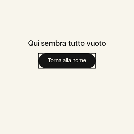
Qui sembra tutto vuoto
Carriera
Area Media
Contatti
Torna alla home
Area Utente
Assaje To Go