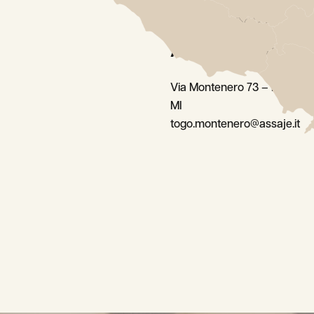
Montenero –
Assaje To Go
Via Montenero 73 – Milano
MI
togo.montenero@assaje.it