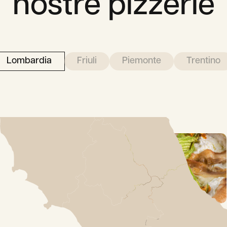
nostre pizzerie
Lombardia
Friuli
Piemonte
Trentino
Milano