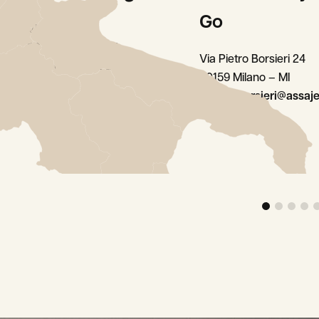
Go
Via Casale 5
20144 Milano – MI
Via Pietro Borsieri 24
milano.casale@assaje.it
20159 Milano – MI
milano.borsieri@assaje